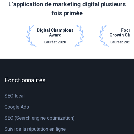
L’application de marketing digital plusieurs
fois primée
Digital Champions
Focus
Award
Growth Cha
Lauréat 2020
Lauréat 2021 
Fonctionnalités
SEO local
Google Ads
SEO (Search engine optimization)
Suivi de la réputation en ligne