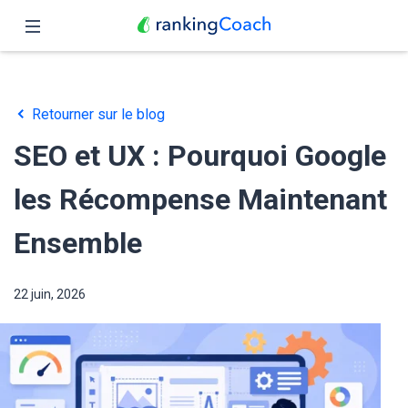
Fermer
Accueil
Retourner sur le blog
Fonctionnalités
SEO et UX : Pourquoi Google
Tarifs
les Récompense Maintenant
Partenaires
Ensemble
Blog
22 juin, 2026
Français