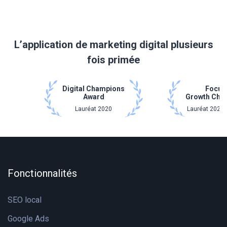
L’application de marketing digital plusieurs
fois primée
Digital Champions
Focus
Award
Growth Cha
Lauréat 2020
Lauréat 2021 
Fonctionnalités
SEO local
Google Ads