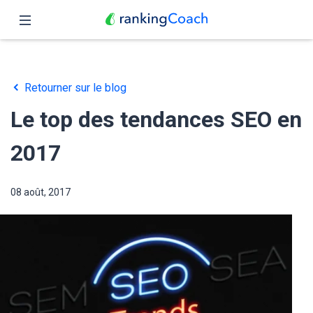
Fermer
Accueil
Retourner sur le blog
Fonctionnalités
Le top des tendances SEO en
Tarifs
2017
Partenaires
08 août, 2017
Blog
Français