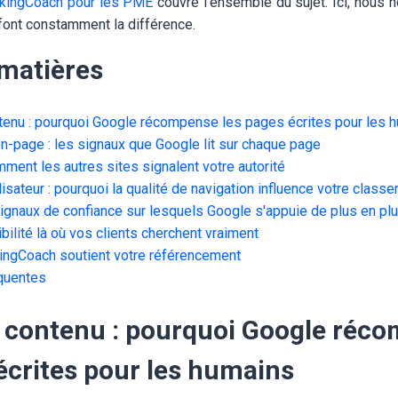
nkingCoach pour les PME
couvre l'ensemble du sujet. Ici, nous 
 font constamment la différence.
 matières
ntenu : pourquoi Google récompense les pages écrites pour les 
n-page : les signaux que Google lit sur chaque page
mment les autres sites signalent votre autorité
lisateur : pourquoi la qualité de navigation influence votre class
signaux de confiance sur lesquels Google s'appuie de plus en pl
ibilité là où vos clients cherchent vraiment
ngCoach soutient votre référencement
quentes
u contenu : pourquoi Google réc
écrites pour les humains