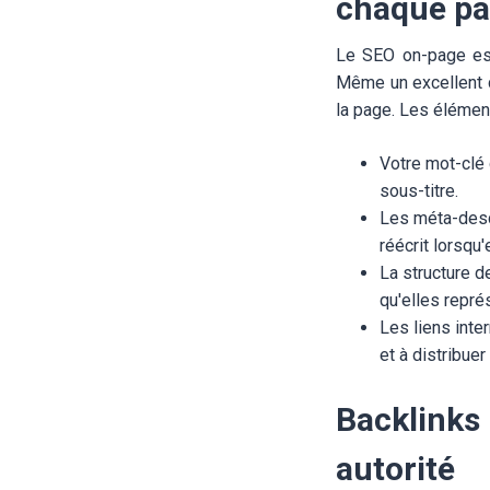
chaque p
Le SEO on-page est
Même un excellent 
la page. Les élémen
Votre mot-clé c
sous-titre.
Les méta-descr
réécrit lorsqu
La structure d
qu'elles repré
Les liens inte
et à distribuer 
Backlinks 
autorité