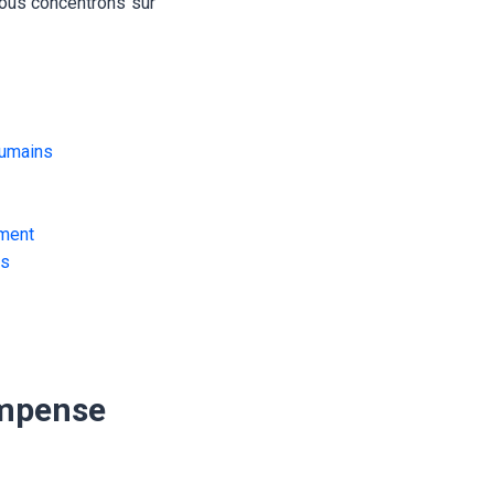
nous concentrons sur
humains
ement
us
ompense