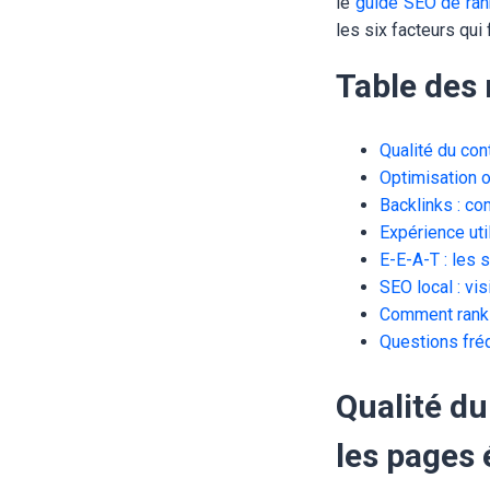
le
guide SEO de ra
les six facteurs qui
Table des
Qualité du co
Optimisation o
Backlinks : co
Expérience uti
E-E-A-T : les 
SEO local : vis
Comment ranki
Questions fré
Qualité d
les pages 