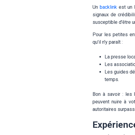
Un
backlink
est un l
signaux de crédibil
susceptible d'être u
Pour les petites en
qu'il n'y paraît :
La presse loca
Les associatio
Les guides dét
temps.
Bon à savoir : les 
peuvent nuire à vot
autoritaires surpass
Expérience