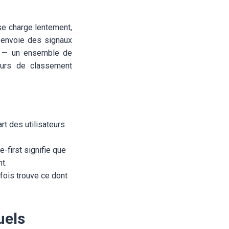
se charge lentement,
n envoie des signaux
le — un ensemble de
teurs de classement
t des utilisateurs
-first signifie que
t.
 fois trouve ce dont
uels