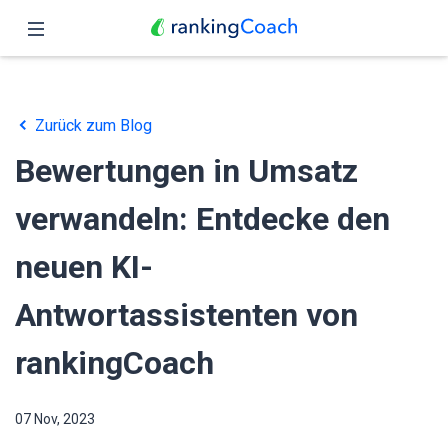
Schließen
Übersicht
Zurück zum Blog
Funktionen
Bewertungen in Umsatz
Preise
verwandeln: Entdecke den
Partner
neuen KI-
Blog
Antwortassistenten von
Deutsch
rankingCoach
07 Nov, 2023