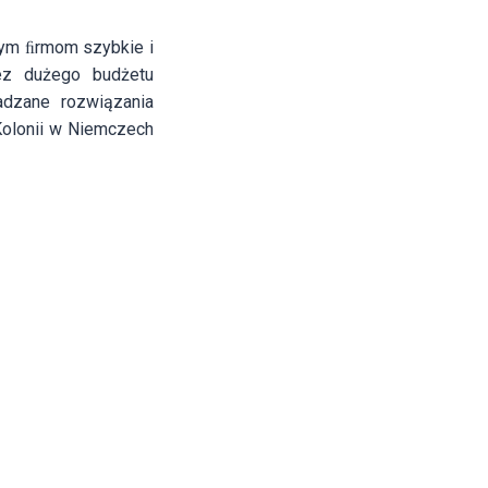
łym ﬁrmom szybkie i
ez dużego budżetu
adzane rozwiązania
Kolonii w Niemczech