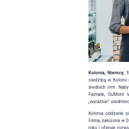
Kolonia, Niemcy, 
siedzibą w Kolonii 
średnich ﬁrm. Nab
Fairrank, DuMont 
„wyraźnie” siedmio
Kolonia oddziela s
Firma, założona w 2
roku i oferuje roz