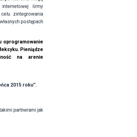
internetowej ﬁrmy
elu zintegrowania
 własnych postępach
iu oprogramowanie
Meksyku. Pieniądze
lność na arenie
ońca 2015 roku”.
akimi partnerami jak