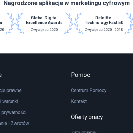
Nagrodzone aplikacje w marketingu cyfrowym
Global Digital
Deloitte.
n
Excellence Awards
Technology Fast 50
020
Zwycięzca 2020
Zwycięzca 2020 - 2018
e
Pomoc
cje prawne
Centrum Pomocy
i warunki
Kontakt
a prywatności
Oferty pracy
nie i Zwrotów
Zatrudniamy