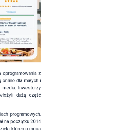
m oprogramowania z
 online dla małych i
 media. Inwestorzy
włożyli dużą część
niach programowych.
tał na początku 2014
dzięki któremu mogą