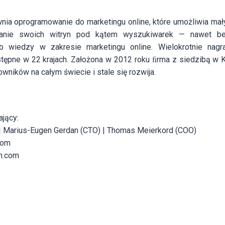
nia oprogramowanie do marketingu online, które umożliwia ma
wanie swoich witryn pod kątem wyszukiwarek — nawet b
b wiedzy w zakresie marketingu online. Wielokrotnie nagr
ępne w 22 krajach. Założona w 2012 roku ﬁrma z siedzibą w 
wników na całym świecie i stale się rozwija.
jący:
 | Marius-Eugen Gerdan (CTO) | Thomas Meierkord (COO)
com
h.com