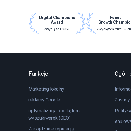
Digital Champions
Focus
Award
Growth Champio
Zwycięzca 2020
Zwycięzca 2021 + 2
Funkcje
Ogóln
Marketing lokalny
Informa
reklamy Google
Zasady 
optymalizacja pod kątem
Polityk
wyszukiwarek (SEO)
Anulowa
Zarządzanie reputacją