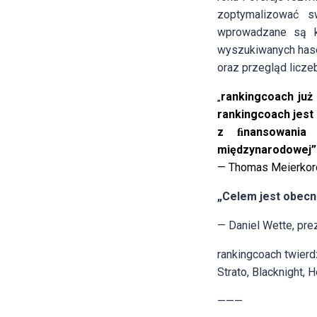
zoptymalizować s
wprowadzane są k
wyszukiwanych hase
oraz przegląd licze
rankingcoach już
„
rankingcoach jest
z ﬁnansowania 
międzynarodowej”
—
Thomas Meierkor
„Celem jest obecn
—
Daniel Wette, pr
rankingcoach twierd
Strato, Blacknight,
———