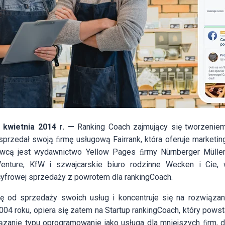
1 kwietnia 2014 r. —
Ranking Coach zajmujący się tworzenie
sprzedał swoją ﬁrmę usługową Fairrank, która oferuje marketing
ywcą jest wydawnictwo Yellow Pages ﬁrmy Nürnberger Müller
Venture, KfW i szwajcarskie biuro rodzinne Wecken i Cie, 
cyfrowej sprzedaży z powrotem dla rankingCoach.
ię od sprzedaży swoich usług i koncentruje się na rozwiąza
004 roku, opiera się zatem na Startup rankingCoach, który pows
wiązanie typu oprogramowanie jako usługa dla mniejszych ﬁrm, 