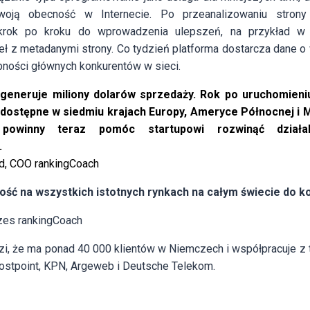
woją obecność w Internecie. Po przeanalizowaniu strony 
rok po kroku do wprowadzenia ulepszeń, na przykład w c
ł z metadanymi strony. Co tydzień platforma dostarcza dane o
bności głównych konkurentów w sieci.
 generuje miliony dolarów sprzedaży. Rok po uruchomien
 dostępne w siedmiu krajach Europy, Ameryce Północnej i 
powinny teraz pomóc startupowi rozwinąć działa
.
d, COO rankingCoach
ość na wszystkich istotnych rynkach na całym świecie do k
ezes rankingCoach
zi, że ma ponad 40 000 klientów w Niemczech i współpracuje z t
 Hostpoint, KPN, Argeweb i Deutsche Telekom.