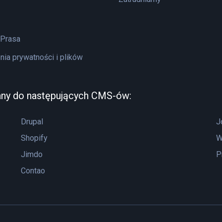
 Prasa
nia prywatności i plików
any do następujących CMS-ów:
Drupal
J
Shopify
W
Jimdo
P
Contao