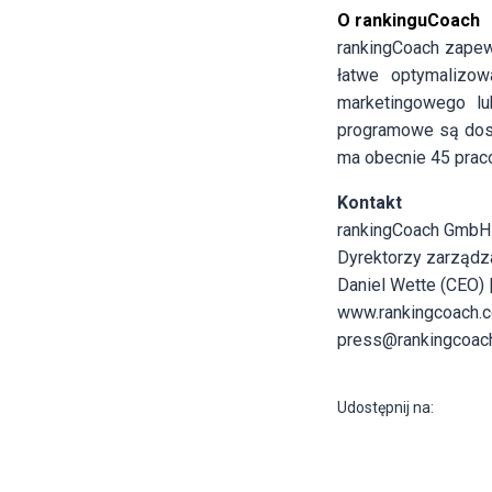
O rankinguCoach
rankingCoach zapew
łatwe optymalizo
marketingowego lu
programowe są dost
ma obecnie 45 praco
Kontakt
rankingCoach GmbH
Dyrektorzy zarządza
Daniel Wette (CEO)
www.rankingcoach.
press@rankingcoac
Udostępnij na: