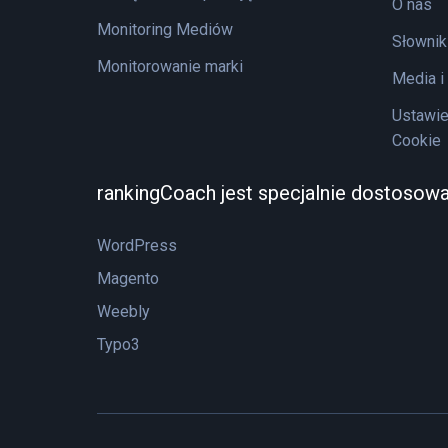
O nas
Monitoring Mediów
Słownik
Monitorowanie marki
Media i
Ustawie
Cookie
rankingCoach jest specjalnie dostosow
WordPress
Magento
Weebly
Typo3