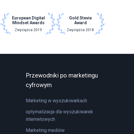
European Digital
Gold Stevie
Mindset Awards
Award
Zwycięzca 2019
Zwycięzca 2018
Przewodniki po marketingu
cyfrowym
Marketing w wyszukiwarkach
optymalizacja dla wyszukiwarek
internetowych
Marketing mediów