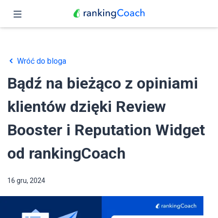
Zamknij
Podgląd
Wróć do bloga
Funkcje
Bądź na bieżąco z opiniami
Ceny
klientów dzięki Review
Partnerzy
Booster i Reputation Widget
Blog
od rankingCoach
Polski
16 gru, 2024