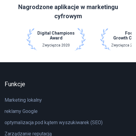
Nagrodzone aplikacje w marketingu
cyfrowym
Digital Champions
Focu
Award
Growth Ch
Zwycięzca 2020
Zwycięzca 202
Funkcje
Marketing lokalny
reklamy Google
optymalizacja pod kątem wyszukiwarek (SEO)
Zarządzanie reputacją