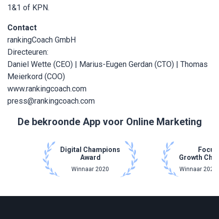
1&1 of KPN.
Contact
rankingCoach GmbH
Directeuren:
Daniel Wette (CEO) | Marius-Eugen Gerdan (CTO) | Thomas
Meierkord (COO)
www.rankingcoach.com
press@rankingcoach.com
De bekroonde App voor Online Marketing
Digital Champions
Focus
Award
Growth Cha
Winnaar 2020
Winnaar 2021 