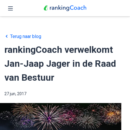
Sluit
Home
Terug naar blog
Functies
rankingCoach verwelkomt
Prijzen
Jan-Jaap Jager in de Raad
Partners
van Bestuur
Blog
27 jun, 2017
Nederlands