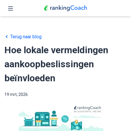
Sluit
Home
Terug naar blog
Functies
Hoe lokale vermeldingen
Prijzen
aankoopbeslissingen
Partners
beïnvloeden
Blog
19 mrt, 2026
Nederlands