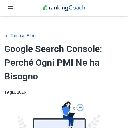
Chiudi
Pagina iniziale
Torna al Blog
Funzioni
Google Search Console:
Prezzo
Perché Ogni PMI Ne ha
Partner
Bisogno
Blog
19 giu, 2026
Italiano