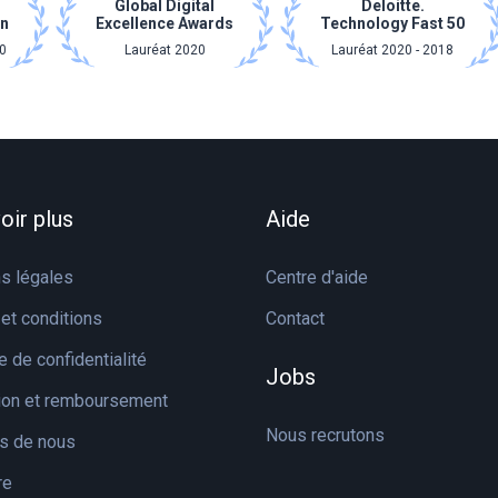
Global Digital
Deloitte.
on
Excellence Awards
Technology Fast 50
0
Lauréat 2020
Lauréat 2020 - 2018
oir plus
Aide
s légales
Centre d'aide
et conditions
Contact
e de confidentialité
Jobs
tion et remboursement
Nous recrutons
s de nous
re