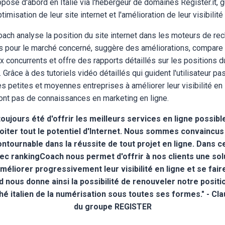
posé d'abord en Italie via l'hébergeur de domaines Register.it, 
timisation de leur site internet et l'amélioration de leur visibilité
oach analyse la position du site internet dans les moteurs de rech
s pour le marché concerné, suggère des améliorations, compare 
x concurrents et offre des rapports détaillés sur les positions 
Grâce à des tutoriels vidéo détaillés qui guident l'utilisateur pa
s petites et moyennes entreprises à améliorer leur visibilité en 
'ont pas de connaissances en marketing en ligne.
toujours été d'offrir les meilleurs services en ligne possib
loiter tout le potentiel d'Internet. Nous sommes convaincus q
ontournable dans la réussite de tout projet en ligne. Dans c
ec rankingCoach nous permet d'offrir à nos clients une sol
éliorer progressivement leur visibilité en ligne et se fair
 nous donne ainsi la possibilité de renouveler notre positi
hé italien de la numérisation sous toutes ses formes." - Cl
du groupe REGISTER