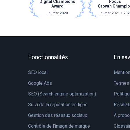
Digital Champions
Focus
Award
Growth Champi
Lauréat 2020
Lauréat 2021 + 202
Fonctionnalités
En sav
SEO local
Mention
Google Ads
Termes 
SEO (Search engine optimization)
Politiqu
Suivi de la réputation en ligne
Résilia
Gestion des réseaux sociaux
À propo
Contrôle de l’image de marque
Glossai