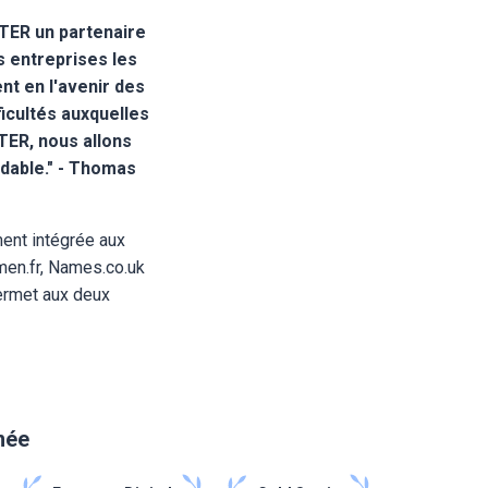
TER un partenaire
s entreprises les
t en l'avenir des
cultés auxquelles
STER, nous allons
rdable." - Thomas
ment intégrée aux
men.fr, Names.co.uk
ermet aux deux
imée