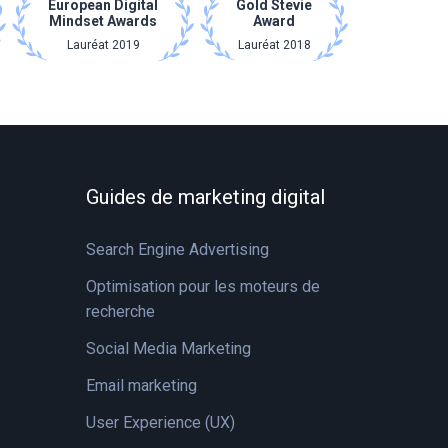
European Digital
Gold Stevie
Mindset Awards
Award
Lauréat 2019
Lauréat 2018
Guides de marketing digital
Search Engine Advertising
Optimisation pour les moteurs de
recherche
Social Media Marketing
Email marketing
User Experience (UX)