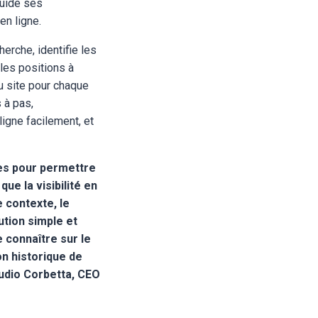
guide ses
 en ligne.
erche, identifie les
les positions à
du site pour chaque
s à pas,
ligne facilement, et
les pour permettre
ue la visibilité en
e contexte, le
ution simple et
e connaître sur le
on historique de
audio Corbetta, CEO