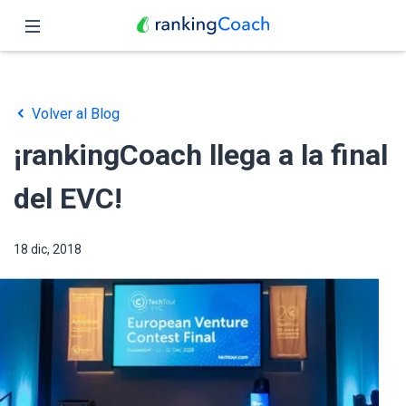
Cerrar
Inicio
Volver al Blog
Funciones
¡rankingCoach llega a la final
Precio
del EVC!
Revendedores
18 dic, 2018
Blog
Español