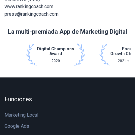
www.rankingcoach.com
press@rankingcoach.com
La multi-premiada App de Marketing Digital
Digital Champions
Focus
Award
Growth Cha
2020
2021 + 20
Funciones
Marketing Local
Google Ads