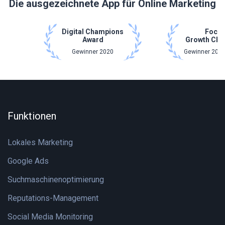
Die ausgezeichnete App für Online Marketing
Digital Champions
Focu
Award
Growth Cha
Gewinner 2020
Gewinner 2021
Funktionen
Lokales Marketing
Google Ads
Suchmaschinenoptimierung
Reputations-Management
Social Media Monitoring