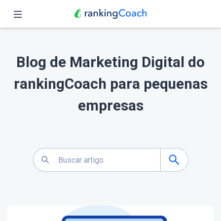
Fechar
Página inicial
Blog de Marketing Digital do
Funções
rankingCoach para pequenas
Preços
empresas
Parceiros
Blog
Português