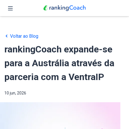
Fechar
Página inicial
Voltar ao Blog
Funções
rankingCoach expande-se
Preços
para a Austrália através da
Parceiros
parceria com a VentraIP
Blog
10 jun, 2026
Português