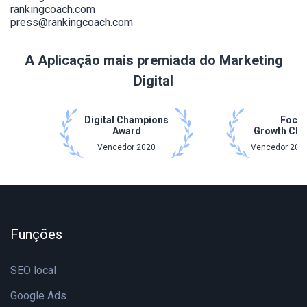
rankingcoach.com
press@rankingcoach.com
A Aplicação mais premiada do Marketing
Digital
Digital Champions
Focu
Award
Growth Ch
Vencedor 2020
Vencedor 2021
Funções
SEO local
Google Ads