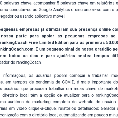
 palavras-chave, acompanhar 5 palavras-chave em relatórios e
como conectar-se ao Google Analytics e sincronizar-se com o p
egador ou usando aplicativo móvel.
 pequenas empresas já otimizaram sua presença online co
nossa parte para apoiar as pequenas empresas ao
o rankingCoach Free Limited Edition para as primeiras 50.0
nkingCoach.com. É um pequeno sinal de nossa gratidão pelo
m todos os dias e para ajudá-las nestes tempos difí
dador do rankingCoach.
 informações, os usuários podem começar a trabalhar im
 que, em tempos de pandemia de COVID, é mais importante do
s usuários que procuram trabalhar em áreas chave de market
diretório local têm a opção de atualizar para o rankingCoa
uma auditoria de marketing completa do website do usuário
iais em vídeo clique-a-clique; relatórios detalhados; Gerado
cronização com o diretório local, automatizando em poucos min