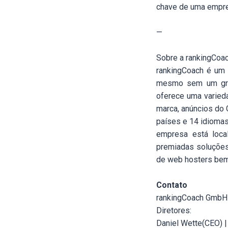
chave de uma empres
—
Sobre a rankingCoa
rankingCoach é um 
mesmo sem um gran
oferece uma varied
marca, anúncios do 
países e 14 idioma
empresa está loca
premiadas soluçõe
de web hosters bem
Contato
rankingCoach GmbH
Diretores:
Daniel Wette(CEO) 