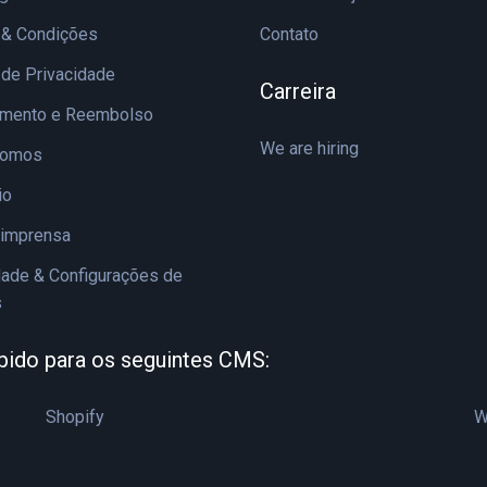
 & Condições
Contato
a de Privacidade
Carreira
amento e Reembolso
We are hiring
Somos
io
 imprensa
dade & Configurações de
s
bido para os seguintes CMS:
Shopify
W