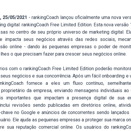
, 25/05/2021
- rankingCoach lançou oficialmente uma nova ver
ng digital: rankingCoach Free Limited Edition. Esta nova versão
as no centro de seu próprio universo de marketing digital. El
ue impacta seus negócios através das redes sociais, mec
isão online - dando às pequenas empresas o poder de monit
lhes o que precisam fazer para crescer seus negócios online.
ios com o rankingCoach Free Limited Edition poderão monito
e seus negócios e sua concorrência. Após um fácil onboarding 
ankingCoach fornece a eles um fluxo contínuo, semelhant
 proprietário da empresa, enviando mensagens individuais ao 
ais importantes que impactam a presença digital de sua 
inclui revisões sendo publicadas em diretórios online, ativi
s-chave no Google e anúncios de concorrentes sendo lançados
suário. Ele ajuda as pequenas empresas a proteger sua marca on
e sua reputação comercial online. Os usuários do rankingCo