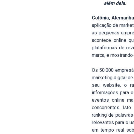
além dela.
Colônia, Alemanha
aplicação de marketi
as pequenas empres
acontece online q
plataformas de rev
marca, e mostrando-
Os 50.000 empresár
marketing digital d
seu website, o r
informações para o
eventos online m
concorrentes. Isto 
ranking de palavra
relevantes para o u
em tempo real sobr