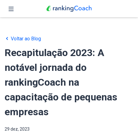
Fechar
Página inicial
Voltar ao Blog
Funções
Recapitulação 2023: A
Preços
notável jornada do
Parceiros
rankingCoach na
Blog
capacitação de pequenas
Português
empresas
29 dez, 2023