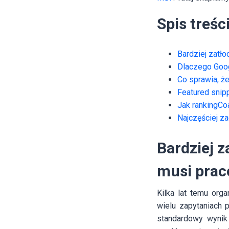
Spis treśc
Bardziej zatł
Dlaczego Goog
Co sprawia, ż
Featured snip
Jak rankingCo
Najczęściej z
Bardziej 
musi prac
Kilka lat temu org
wielu zapytaniach 
standardowy wynik 