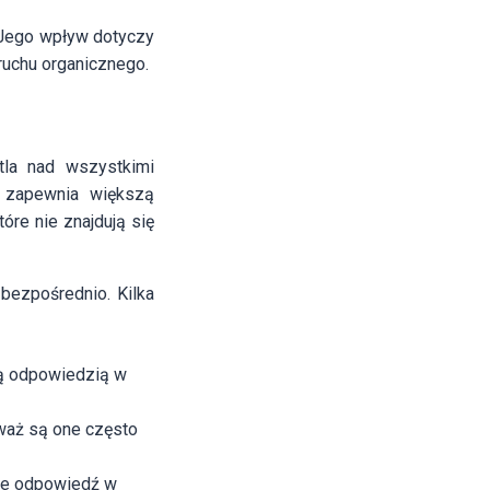
 Jego wpływ dotyczy
ruchu organicznego.
tla nad wszystkimi
m zapewnia większą
óre nie znajdują się
 bezpośrednio. Kilka
złą odpowiedzią w
eważ są one często
uje odpowiedź w