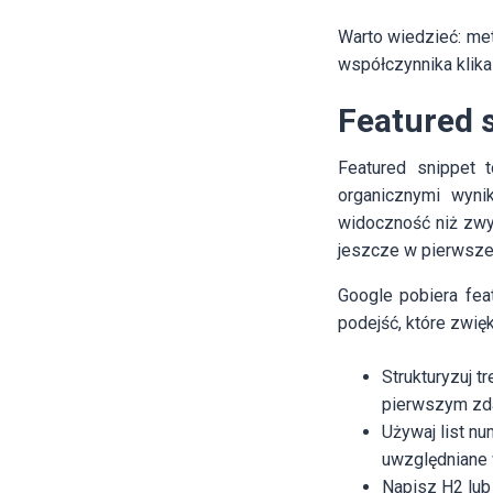
Warto wiedzieć: me
współczynnika klika
Featured s
Featured snippet 
organicznymi wyni
widoczność niż zwyk
jeszcze w pierwszej
Google pobiera feat
podejść, które zwię
Strukturyzuj t
pierwszym zdan
Używaj list n
uwzględniane 
Napisz H2 lub