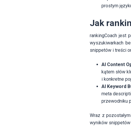
prostym język
Jak ranki
rankingCoach jest 
wyszukiwarkach bez
snippetów i treści o
AI Content O
kątem słów kl
i konkretne p
AI Keyword B
meta descript
przewodniku 
Wraz z pozostałymi
wyników snippetów 