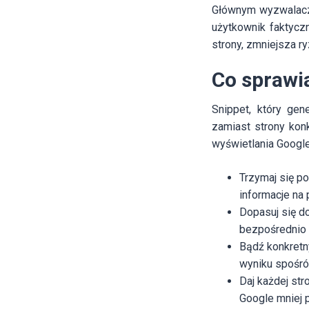
Głównym wyzwalacze
użytkownik faktycz
strony, zmniejsza r
Co sprawia
Snippet, który gen
zamiast strony konk
wyświetlania Google
Trzymaj się p
informacje na 
Dopasuj się do
bezpośrednio 
Bądź konkretny
wyniku spośró
Daj każdej str
Google mniej 