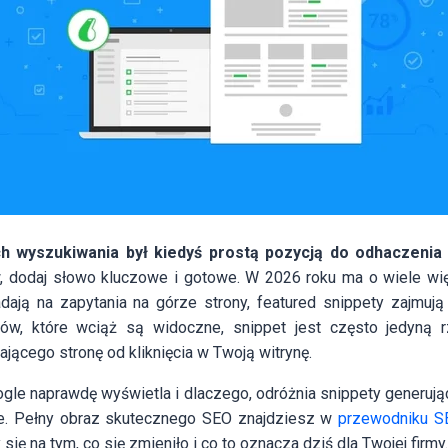
h wyszukiwania był kiedyś prostą pozycją do odhaczenia
, dodaj słowo kluczowe i gotowe. W 2026 roku ma o wiele więc
ają na zapytania na górze strony, featured snippety zajmują 
ków, które wciąż są widoczne, snippet jest często jedyną r
ającego stronę od kliknięcia w Twoją witrynę.
gle naprawdę wyświetla i dlaczego, odróżnia snippety generujące
ne. Pełny obraz skutecznego SEO znajdziesz w
przewodniku SE
 się na tym, co się zmieniło i co to oznacza dziś dla Twojej firmy.