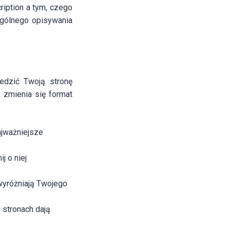
iption a tym, czego
ogólnego opisywania
iedzić Twoją stronę
k zmienia się format
ajważniejsze
j o niej
 wyróżniają Twojego
u stronach dają