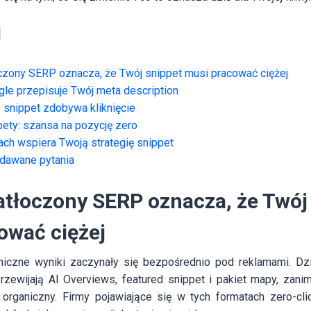
i
oczony SERP oznacza, że Twój snippet musi pracować ciężej
le przepisuje Twój meta description
e snippet zdobywa kliknięcie
pety: szansa na pozycję zero
ach wspiera Twoją strategię snippet
adawane pytania
zatłoczony SERP oznacza, że Twój
ować ciężej
aniczne wyniki zaczynały się bezpośrednio pod reklamami. Dz
przewijają AI Overviews, featured snippet i pakiet mapy, zan
organiczny. Firmy pojawiające się w tych formatach zero-cli