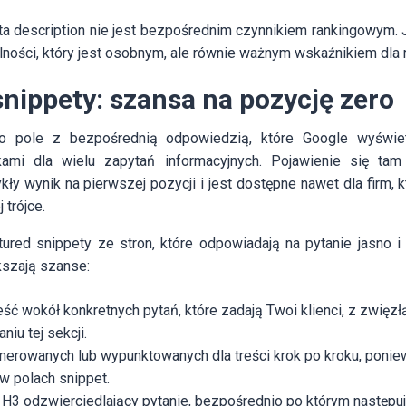
ta description nie jest bezpośrednim czynnikiem rankingowym.
lności, który jest osobnym, ale równie ważnym wskaźnikiem dla 
nippety: szansa na pozycję zero
to pole z bezpośrednią odpowiedzią, które Google wyświe
kami dla wielu zapytań informacyjnych. Pojawienie się ta
ły wynik na pierwszej pozycji i jest dostępne nawet dla firm, kt
 trójce.
ured snippety ze stron, które odpowiadają na pytanie jasno i
kszają szanse:
reść wokół konkretnych pytań, które zadają Twoi klienci, z zwię
iu tej sekcji.
umerowanych lub wypunktowanych dla treści krok po kroku, poni
w polach snippet.
 H3 odzwierciedlający pytanie, bezpośrednio po którym następ