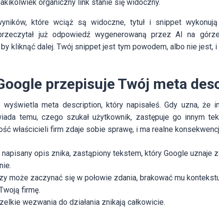
akikolwiek organiczny link stanie się widoczny.
yników, które wciąż są widoczne, tytuł i snippet wykonują
 przeczytał już odpowiedź wygenerowaną przez AI na górze 
y kliknąć dalej. Twój snippet jest tym powodem, albo nie jest, i
Google przepisuje Twój meta desc
wyświetla meta description, który napisałeś. Gdy uzna, że i
wiada temu, czego szukał użytkownik, zastępuje go innym tek
ość właścicieli firm zdaje sobie sprawę, i ma realne konsekwencj
 napisany opis znika, zastąpiony tekstem, który Google uznaje za
nie.
zy może zaczynać się w połowie zdania, brakować mu kontekstu
Twoją firmę.
zelkie wezwania do działania znikają całkowicie.