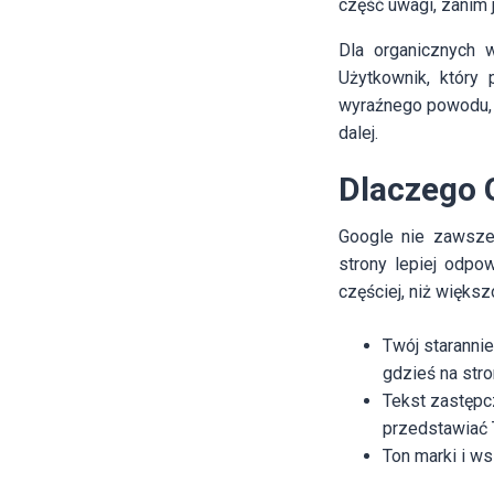
część uwagi, zanim j
Dla organicznych w
Użytkownik, który
wyraźnego powodu, b
dalej.
Dlaczego 
Google nie zawsze 
strony lepiej odpo
częściej, niż większ
Twój starannie
gdzieś na stro
Tekst zastępc
przedstawiać 
Ton marki i ws