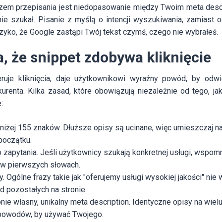
m przepisania jest niedopasowanie między Twoim meta descr
nie szukał. Pisanie z myślą o intencji wyszukiwania, zamiast 
yzyko, że Google zastąpi Twój tekst czymś, czego nie wybrałeś.
, że snippet zdobywa kliknięcie
eruje kliknięcia, daje użytkownikowi wyraźny powód, by odw
urenta. Kilka zasad, które obowiązują niezależnie od tego, ja
:
oniżej 155 znaków. Dłuższe opisy są ucinane, więc umieszczaj n
początku.
 zapytania. Jeśli użytkownicy szukają konkretnej usługi, wspomni
w pierwszych słowach.
. Ogólne frazy takie jak "oferujemy usługi wysokiej jakości" nie
d pozostałych na stronie.
onie własny, unikalny meta description. Identyczne opisy na wiel
powodów, by używać Twojego.