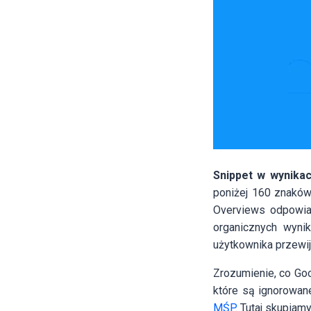
Snippet w wynikac
poniżej 160 znaków
Overviews odpowiad
organicznych wyni
użytkownika przewij
Zrozumienie, co Goo
które są ignorowa
MŚP
. Tutaj skupiamy