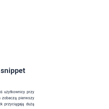
 snippet
iś użytkownicy przy
im zobaczą pierwszy
ck przyciągają dużą