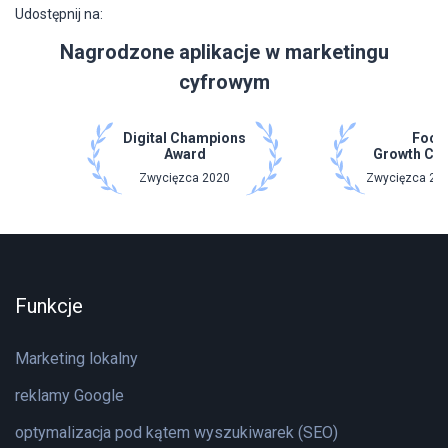
Udostępnij na:
Nagrodzone aplikacje w marketingu
cyfrowym
Digital Champions
Focu
Award
Growth Ch
Zwycięzca 2020
Zwycięzca 202
Funkcje
Marketing lokalny
reklamy Google
optymalizacja pod kątem wyszukiwarek (SEO)