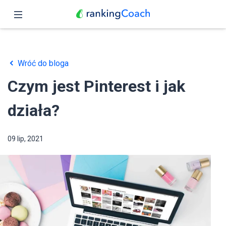
Zamknij
Podgląd
Wróć do bloga
Funkcje
Czym jest Pinterest i jak
Ceny
działa?
Partnerzy
09 lip, 2021
Blog
Polski