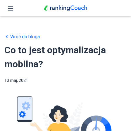
Zamknij
Podgląd
Wróć do bloga
Funkcje
Co to jest optymalizacja
Ceny
mobilna?
Partnerzy
10 maj, 2021
Blog
Polski