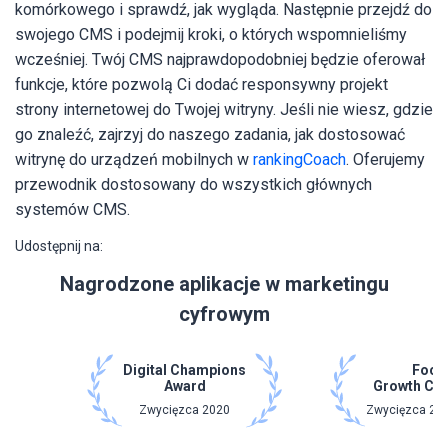
komórkowego i sprawdź, jak wygląda. Następnie przejdź do
swojego CMS i podejmij kroki, o których wspomnieliśmy
wcześniej. Twój CMS najprawdopodobniej będzie oferował
funkcje, które pozwolą Ci dodać responsywny projekt
strony internetowej do Twojej witryny. Jeśli nie wiesz, gdzie
go znaleźć, zajrzyj do naszego zadania, jak dostosować
witrynę do urządzeń mobilnych w
rankingCoach
. Oferujemy
przewodnik dostosowany do wszystkich głównych
systemów CMS.
Udostępnij na:
Nagrodzone aplikacje w marketingu
cyfrowym
Digital Champions
Focu
Award
Growth Ch
Zwycięzca 2020
Zwycięzca 202