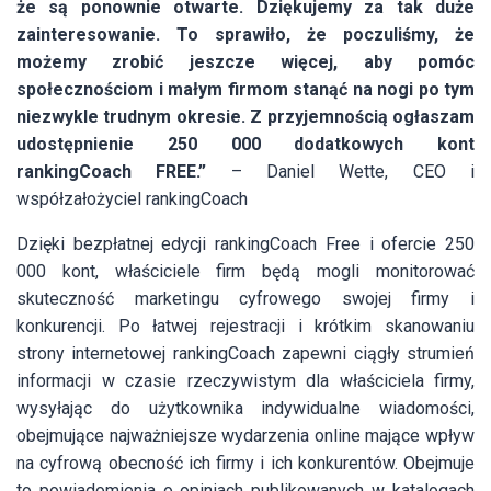
że są ponownie otwarte. Dziękujemy za tak duże
zainteresowanie. To sprawiło, że poczuliśmy, że
możemy zrobić jeszcze więcej, aby pomóc
społecznościom i małym firmom stanąć na nogi po tym
niezwykle trudnym okresie. Z przyjemnością ogłaszam
udostępnienie 250 000 dodatkowych kont
rankingCoach FREE.”
– Daniel Wette, CEO i
współzałożyciel rankingCoach
Dzięki bezpłatnej edycji rankingCoach Free i ofercie 250
000 kont, właściciele firm będą mogli monitorować
skuteczność marketingu cyfrowego swojej firmy i
konkurencji. Po łatwej rejestracji i krótkim skanowaniu
strony internetowej rankingCoach zapewni ciągły strumień
informacji w czasie rzeczywistym dla właściciela firmy,
wysyłając do użytkownika indywidualne wiadomości,
obejmujące najważniejsze wydarzenia online mające wpływ
na cyfrową obecność ich firmy i ich konkurentów. Obejmuje
to powiadomienia o opiniach publikowanych w katalogach