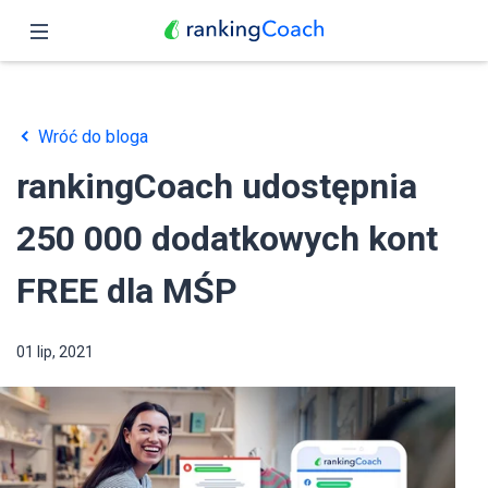
Zamknij
Podgląd
Wróć do bloga
Funkcje
rankingCoach udostępnia
Ceny
250 000 dodatkowych kont
Partnerzy
FREE dla MŚP
Blog
01 lip, 2021
Polski