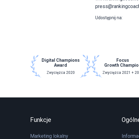
press@rankingcoac
Udostępnij na:
Digital Champions
Focus
Award
Growth Champio
Zwycięzca 2020
Zwycięzca 2021 + 2
Funkcje
Ogóln
Marketing lokalny
Informa