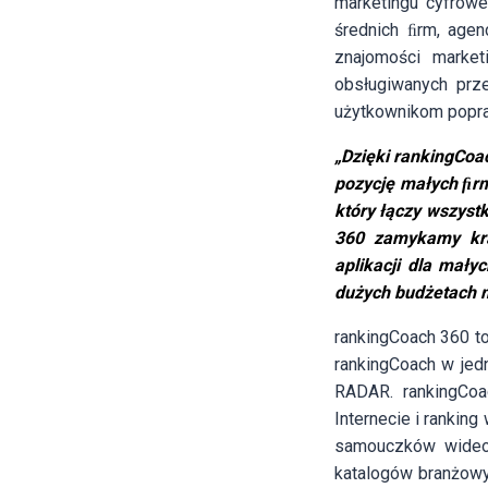
marketingu cyfrow
średnich ﬁrm, agen
znajomości market
obsługiwanych prz
użytkownikom popraw
„Dzięki rankingCoa
pozycję małych ﬁrm
który łączy wszyst
360 zamykamy krąg
aplikacji dla mały
dużych budżetach 
rankingCoach 360 to
rankingCoach w jedn
RADAR. rankingCoa
Internecie i rankin
samouczków wideo 
katalogów branżowyc