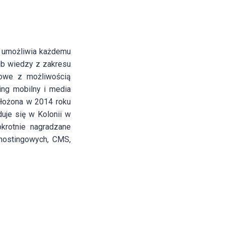
y umożliwia każdemu
ub wiedzy z zakresu
gowe z możliwością
ing mobilny i media
ałożona w 2014 roku
uje się w Kolonii w
krotnie nagradzane
hostingowych, CMS,