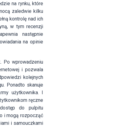
dzie na rynku, które
ocą zaledwie kilku
łną kontrolę nad ich
yną, w tym recenzji
apewnia następnie
owiadania na opinie
ek. Po wprowadzeniu
ernetowej i pozwala
powiedzi kolejnych
gu. Ponadto skanuje
rmy użytkownika. I
użytkownikom ręczne
dostęp do pulpitu
go i mogą rozpocząć
niami i samouczkami