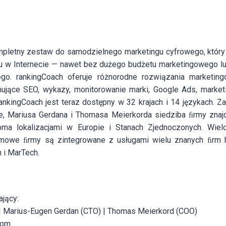
mpletny zestaw do samodzielnego marketingu cyfrowego, któr
u w Internecie — nawet bez dużego budżetu marketingowego l
ego. rankingCoach oferuje różnorodne rozwiązania marketin
ujące SEO, wykazy, monitorowanie marki, Google Ads, market
ankingCoach jest teraz dostępny w 32 krajach i 14 językach. Z
e, Mariusa Gerdana i Thomasa Meierkorda siedziba ﬁrmy znajd
ma lokalizacjami w Europie i Stanach Zjednoczonych. Wielo
amowe ﬁrmy są zintegrowane z usługami wielu znanych ﬁrm 
h i MarTech.
jący:
 | Marius-Eugen Gerdan (CTO) | Thomas Meierkord (COO)
com