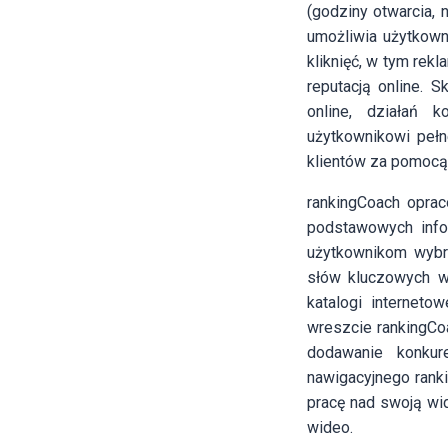
(godziny otwarcia, 
umożliwia użytkow
kliknięć, w tym rek
reputacją online. 
online, działań 
użytkownikowi pełn
klientów za pomocą a
rankingCoach oprac
podstawowych infor
użytkownikom wybr
słów kluczowych w 
katalogi internet
wreszcie rankingCo
dodawanie konkur
nawigacyjnego rank
pracę nad swoją wi
wideo.