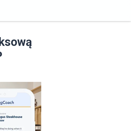
eksową
P