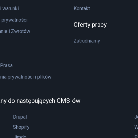
i warunki
Kontakt
a prywatności
Oferty pracy
nie i Zwrotów
Zatrudniamy
 Prasa
nia prywatności i plików
any do następujących CMS-ów:
Drupal
J
Shopify
W
Jimdo
P