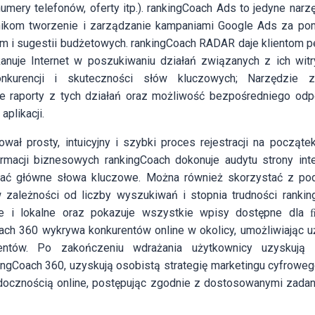
numery telefonów, oferty itp.). rankingCoach Ads to jedyne narzę
nikom tworzenie i zarządzanie kampaniami Google Ads za pom
lam i sugestii budżetowych. rankingCoach RADAR daje klientom pe
Skanuje Internet w poszukiwaniu działań związanych z ich witr
konkurencji i skuteczności słów kluczowych; Narzędzie z
e raporty z tych działań oraz możliwość bezpośredniego odp
plikacji.
ował prosty, intuicyjny i szybki proces rejestracji na począt
macji biznesowych rankingCoach dokonuje audytu strony int
ać główne słowa kluczowe. Można również skorzystać z pod
zależności od liczby wyszukiwań i stopnia trudności rankin
owe i lokalne oraz pokazuje wszystkie wpisy dostępne dla ﬁ
ach 360 wykrywa konkurentów online w okolicy, umożliwiając 
entów. Po zakończeniu wdrażania użytkownicy uzyskują 
ingCoach 360, uzyskują osobistą strategię marketingu cyfrowe
docznością online, postępując zgodnie z dostosowanymi zada