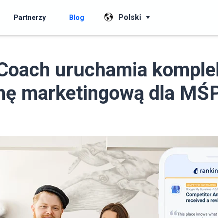
Polski
Partnerzy
Blog
gCoach uruchamia kompl
mę marketingową dla MŚ