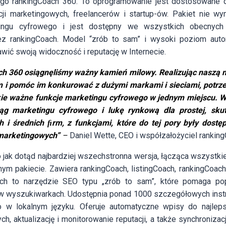
ego rankingCoach 360. To oprogramowanie jest dostosowane d
cji marketingowych, freelancerów i startup-ów. Pakiet nie w
ingu cyfrowego i jest dostępny we wszystkich obecnych 
ez rankingCoach. Model “zrób to sam” i wysoki poziom auto
ić swoją widoczność i reputację w Internecie.
ch 360 osiągnęliśmy ważny kamień milowy. Realizując naszą 
 i pomóc im konkurować z dużymi markami i sieciami, potrz
kie ważne funkcje marketingu cyfrowego w jednym miejscu. 
 marketingu cyfrowego i lukę rynkową dla prostej, skute
ch i średnich ﬁrm, z funkcjami, które do tej pory były dostę
marketingowych”
–
Daniel Wette, CEO i współzałożyciel rankin
 jak dotąd najbardziej wszechstronna wersja, łącząca wszystkie
ym pakiecie. Zawiera rankingCoach, listingCoach, rankingCoac
ch to narzędzie SEO typu „zrób to sam”, które pomaga p
g w wyszukiwarkach. Udostępnia ponad 1000 szczegółowych instru
w lokalnym języku. Oferuje automatyczne wpisy do najleps
h, aktualizację i monitorowanie reputacji, a także synchronizacj