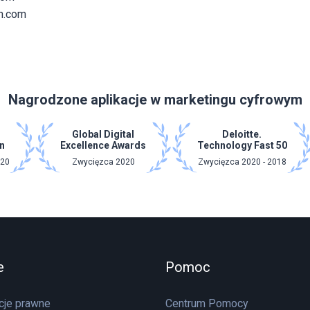
h.com
Nagrodzone aplikacje w marketingu cyfrowym
Global Digital
Deloitte.
n
Excellence Awards
Technology Fast 50
020
Zwycięzca 2020
Zwycięzca 2020 - 2018
e
Pomoc
cje prawne
Centrum Pomocy