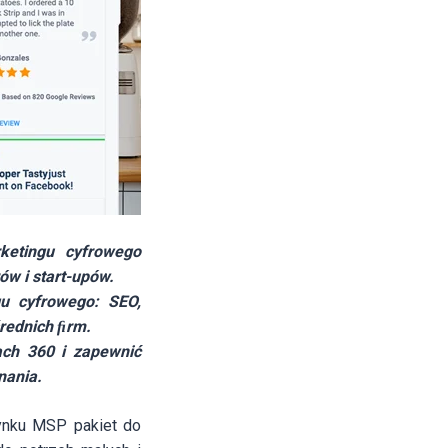
ketingu cyfrowego
ów i start-upów.
gu cyfrowego: SEO,
średnich ﬁrm.
ach 360 i zapewnić
nania.
ynku MSP pakiet do