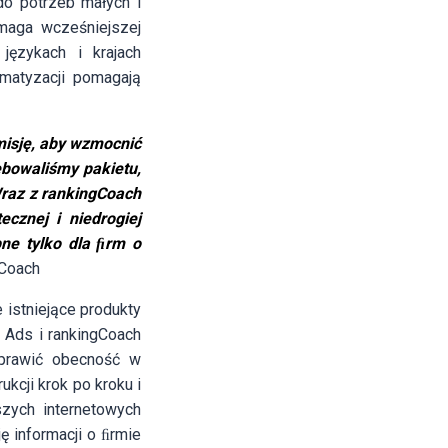
o potrzeb małych i
ymaga wcześniejszej
językach i krajach
matyzacji pomagają
misję, aby wzmocnić
ebowaliśmy pakietu,
Wraz z rankingCoach
cznej i niedrogiej
pne tylko dla ﬁrm o
gCoach
 istniejące produkty
h Ads i rankingCoach
oprawić obecność w
kcji krok po kroku i
zych internetowych
ę informacji o ﬁrmie