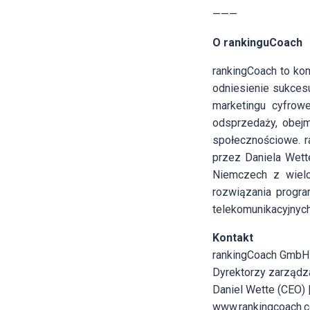
———
O rankinguCoach
rankingCoach to ko
odniesienie sukces
marketingu cyfrow
odsprzedaży, obejm
społecznościowe. r
przez Daniela Wett
Niemczech z wielo
rozwiązania progr
telekomunikacyjnyc
Kontakt
rankingCoach GmbH
Dyrektorzy zarządza
Daniel Wette (CEO)
www.rankingcoach.