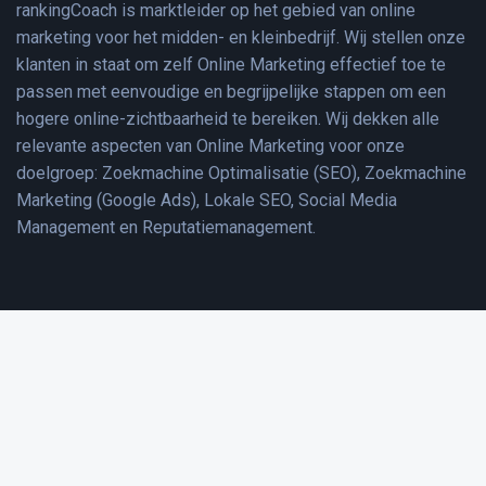
rankingCoach is marktleider op het gebied van online
marketing voor het midden- en kleinbedrijf. Wij stellen onze
klanten in staat om zelf Online Marketing effectief toe te
passen met eenvoudige en begrijpelijke stappen om een
hogere online-zichtbaarheid te bereiken. Wij dekken alle
relevante aspecten van Online Marketing voor onze
doelgroep: Zoekmachine Optimalisatie (SEO), Zoekmachine
Marketing (Google Ads), Lokale SEO, Social Media
Management en Reputatiemanagement.