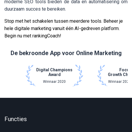
moderne SEO tools bieden de data en automatisering om
duurzaam succes te bereiken.
Stop met het schakelen tussen meerdere tools. Beheer je
hele digitale marketing vanuit één AI-gedreven platform.
Begin nu met rankingCoach!
De bekroonde App voor Online Marketing
Digital Champions
Focus
Award
Growth Cha
Winnaar 2020
Winnaar 2021 
Functies