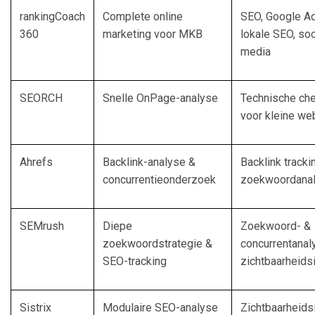
rankingCoach
Complete online
SEO, Google Ad
360
marketing voor MKB
lokale SEO, soc
media
SEORCH
Snelle OnPage-analyse
Technische ch
voor kleine we
Ahrefs
Backlink-analyse &
Backlink tracki
concurrentieonderzoek
zoekwoordana
SEMrush
Diepe
Zoekwoord- &
zoekwoordstrategie &
concurrentanal
SEO-tracking
zichtbaarheids
Sistrix
Modulaire SEO-analyse
Zichtbaarheids