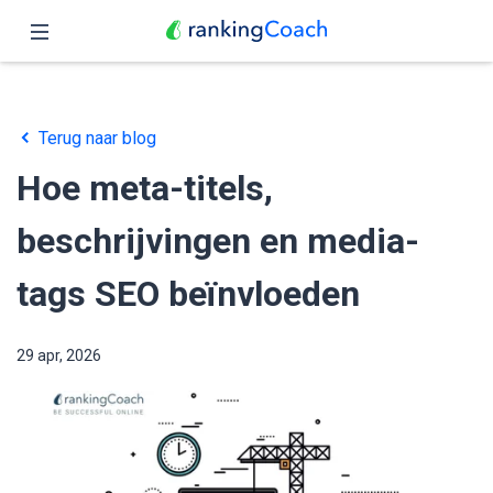
Sluit
Home
Terug naar blog
Functies
Hoe meta-titels,
Prijzen
beschrijvingen en media-
Partners
tags SEO beïnvloeden
Blog
29 apr, 2026
Nederlands