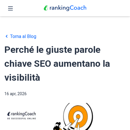
Chiudi
Pagina iniziale
Torna al Blog
Funzioni
Perché le giuste parole
Prezzo
chiave SEO aumentano la
Partner
visibilità
Blog
16 apr, 2026
Italiano