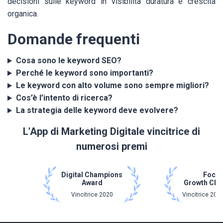
decisioni sulle keyword in visibilità duratura e crescita
organica.
Domande frequenti
Cosa sono le keyword SEO?
Perché le keyword sono importanti?
Le keyword con alto volume sono sempre migliori?
Cos’è l’intento di ricerca?
La strategia delle keyword deve evolvere?
L'App di Marketing Digitale vincitrice di
numerosi premi
Digital Champions
Focu
Award
Growth Ch
Vincitrice 2020
Vincitrice 202