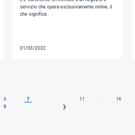
servizio che opera esclusivamente online, il
che significa...
01/03/2022
6
7
...
11
...
16
8
❯