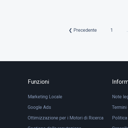
❮ Precedente
1
.
Funzioni
Inform
Marketing Locale
Note leg
Google Ads
Termini 
Ottimizzazione per i Motori di Ricerca
Politica