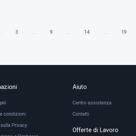
..
3
...
9
...
14
...
19
azioni
Aiuto
ali
Centro assistenza
e condizioni
Contatti
 sulla Privacy
Offerte di Lavoro