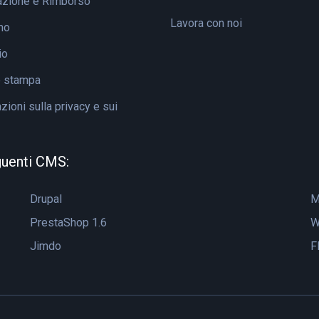
azione e Rimborso
Lavora con noi
mo
io
e stampa
ioni sulla privacy e sui
guenti CMS:
Drupal
M
PrestaShop 1.6
W
Jimdo
F