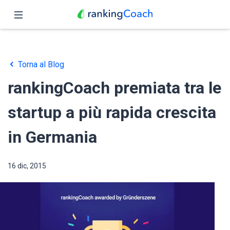
Chiudi
Pagina iniziale
Torna al Blog
Funzioni
rankingCoach premiata tra le
Prezzo
startup a più rapida crescita
Partner
in Germania
Blog
16 dic, 2015
Italiano