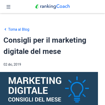
Chiudi
Pagina iniziale
Torna al Blog
Funzioni
Consigli per il marketing
Prezzo
digitale del mese
Partner
02 dic, 2019
Blog
Italiano