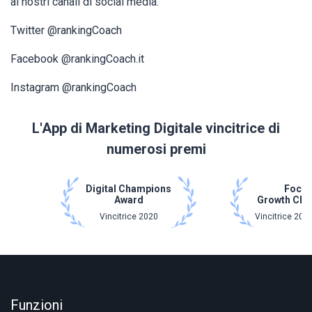
ai nostri canali di social media.
Twitter @rankingCoach
Facebook @rankingCoach.it
Instagram @rankingCoach
L'App di Marketing Digitale vincitrice di
numerosi premi
Digital Champions
Focu
Award
Growth Ch
Vincitrice 2020
Vincitrice 202
Funzioni