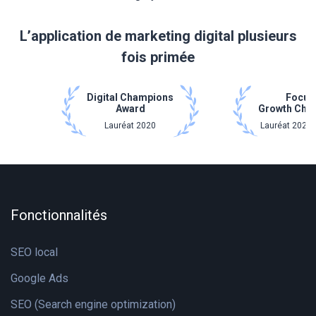
L’application de marketing digital plusieurs
fois primée
Digital Champions
Focus
Award
Growth Cha
Lauréat 2020
Lauréat 2021 
Fonctionnalités
SEO local
Google Ads
SEO (Search engine optimization)