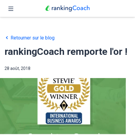
Fermer
Accueil
Retourner sur le blog
Fonctionnalités
rankingCoach remporte l'or !
Tarifs
28 août, 2018
Partenaires
Blog
Français