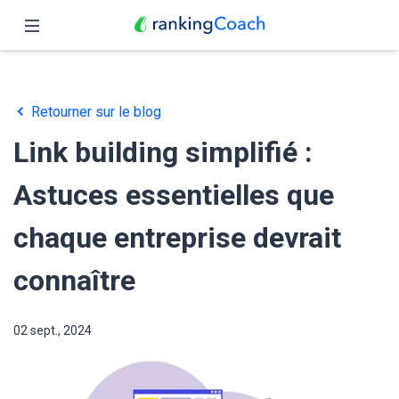
Fermer
Accueil
Retourner sur le blog
Fonctionnalités
Link building simplifié :
Tarifs
Astuces essentielles que
Partenaires
chaque entreprise devrait
Blog
connaître
Français
02 sept., 2024