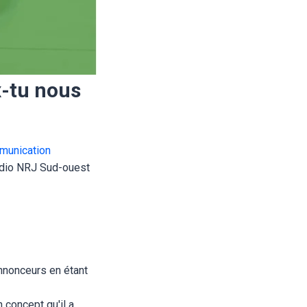
x-tu nous
munication
radio NRJ Sud-ouest
annonceurs en étant
 concept qu'il a