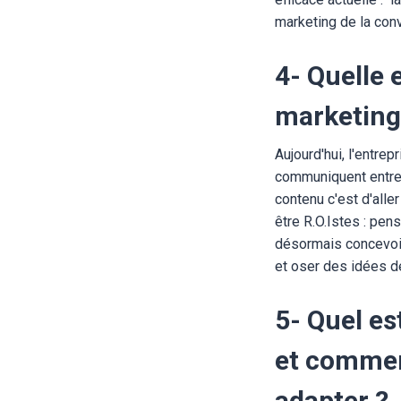
marketing de la conv
4- Quelle 
marketing 
Aujourd'hui, l'entre
communiquent entre e
contenu c'est d'alle
être R.O.Istes : pen
désormais concevoir 
et oser des idées d
5- Quel es
et comment
adapter ?