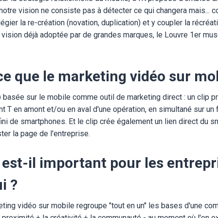
notre vision ne consiste pas à détecter ce qui changera mais... 
égier la re-création (novation, duplication) et y coupler la récréati
ne vision déjà adoptée par de grandes marques, le Louvre 1er mu
ce que le marketing vidéo sur mob
basée sur le mobile comme outil de marketing direct : un clip p
nt T en amont et/ou en aval d'une opération, en simultané sur un fi
ini de smartphones. Et le clip crée également un lien direct du 
er la page de l'entreprise.
 est-il important pour les entrepr
i ?
ting vidéo sur mobile regroupe "tout en un" les bases d'une co
la proximité + la créativité + la communauté - au moment où l'on e