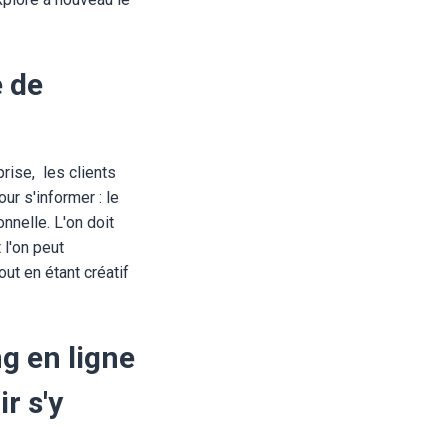
e de
prise, les clients
ur s'informer : le
nnelle. L'on doit
 l'on peut
ut en étant créatif
ng en ligne
r s'y