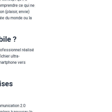
comprendre ce qui ne
on (plaisir, envie)
sée du monde ou la
ile ?
rofessionnel réalisé
chier ultra-
smartphone vers
ises
mmunication 2.0
xplore à nouveau le