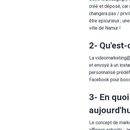
créé et déposé, car 
changera pas / privil
être epicurieux ; u
ville de Namur !
2- Qu'est-
La videomarketing@ 
et envoyé à un insta
personnalisé prédéf
Facebook pour boost
3- En quoi
aujourd'hu
Le concept de marke
efficace actuelle : 