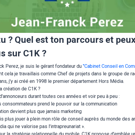
tu ? Quel est ton parcours et peu
us sur C1K ?
k Perez, je suis le gérant fondateur du
"Cabinet Conseil en Com
nt cela je travaillais comme Chef de projets dans le groupe de 
ans, j'y ai créé en 1998 le premier département Hors Média.
la création de C1K ?
d'annonceurs durant toutes ces années et voir peu à peu :
s consommateurs prend le pouvoir sur la communication
tion devient plus que jamais marketing
ais plus jouer à plein mon rôle de conseil auprès du monde des 
ia qui ne valorise pas l'intrapreunariat ».
ur la stratégie relationnelle du mobile, C1K propose d'emblée un