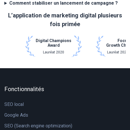
Comment stabiliser un lancement de campagne ?
L’application de marketing digital plusieurs
fois primée
Digital Champions
Focus
Award
Growth Cha
Lauréat 2020
Lauréat 2021 
Fonctionnalités
SEO local
Google Ads
SEO (Search engine optimization)