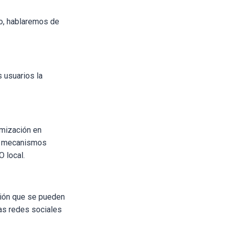
co, hablaremos de
s usuarios la
imización en
de mecanismos
 local.
ión que se pueden
las redes sociales