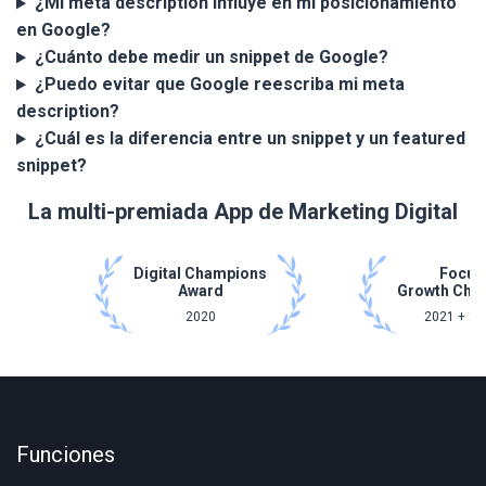
¿Mi meta description influye en mi posicionamiento
en Google?
¿Cuánto debe medir un snippet de Google?
¿Puedo evitar que Google reescriba mi meta
description?
¿Cuál es la diferencia entre un snippet y un featured
snippet?
La multi-premiada App de Marketing Digital
Digital Champions
Focus
Award
Growth Cha
2020
2021 + 20
Funciones