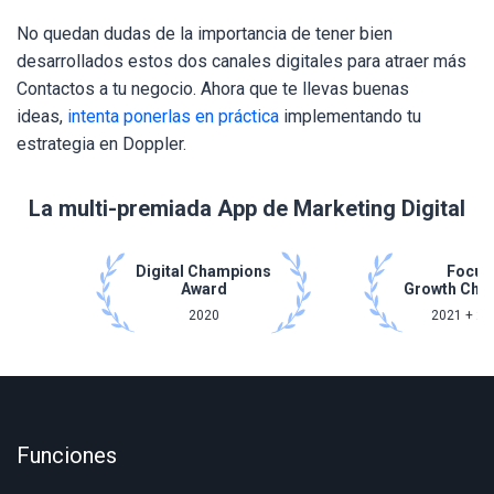
No quedan dudas de la importancia de tener bien
desarrollados estos dos canales digitales para atraer más
Contactos a tu negocio. Ahora que te llevas buenas
ideas,
intenta ponerlas en práctica
implementando tu
estrategia
en
Doppler
.
La multi-premiada App de Marketing Digital
Digital Champions
Focus
Award
Growth Cha
2020
2021 + 20
Funciones