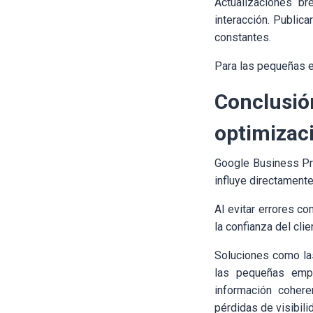
Actualizaciones br
interacción. Public
constantes.
Para las pequeñas e
Conclus
optimizaci
Google Business Pro
influye directamente
Al evitar errores c
la confianza del cli
Soluciones como las
las pequeñas empr
información cohere
pérdidas de visibili