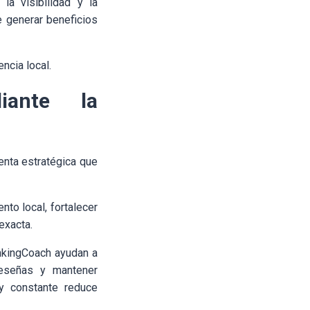
la visibilidad y la
e generar beneficios
ncia local.
iante la
enta estratégica que
to local, fortalecer
exacta.
ankingCoach ayudan a
reseñas y mantener
 y constante reduce