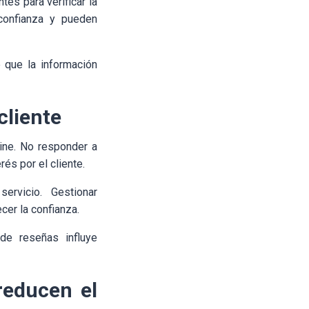
es para verificar la
 confianza y pueden
 que la información
cliente
line. No responder a
és por el cliente.
rvicio. Gestionar
cer la confianza.
de reseñas influye
reducen el