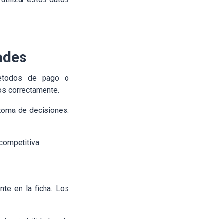
ades
 métodos de pago o
os correctamente.
 toma de decisiones.
competitiva.
te en la ficha. Los