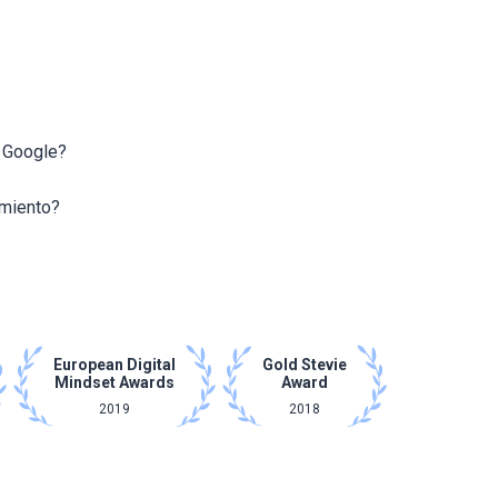
n Google?
imiento?
European Digital
Gold Stevie
Mindset Awards
Award
2019
2018