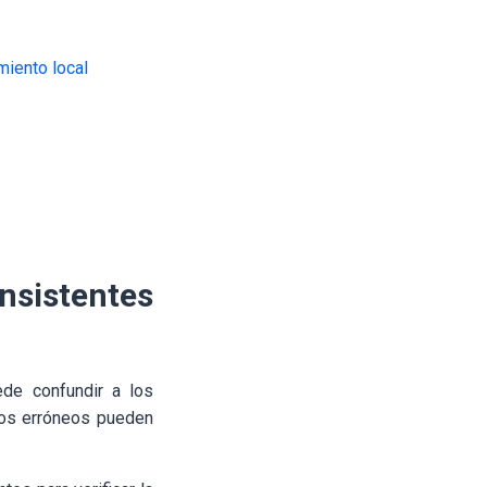
miento local
nsistentes
ede confundir a los
ios erróneos pueden