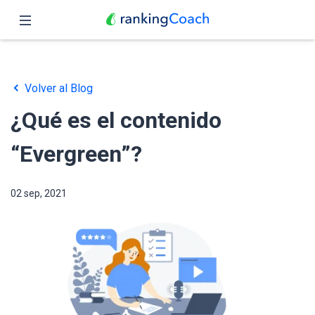
Cerrar
Inicio
Volver al Blog
Funciones
¿Qué es el contenido
Precio
“Evergreen”?
Revendedores
02 sep, 2021
Blog
Español