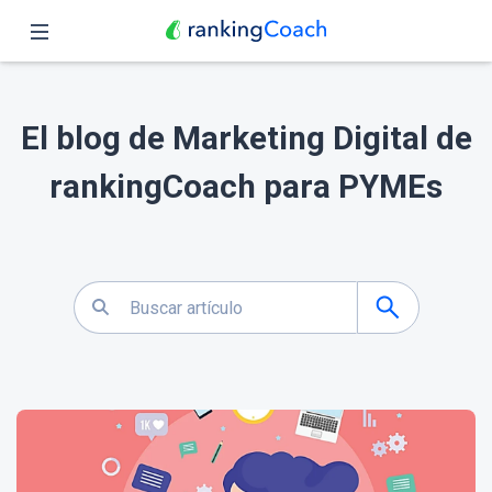
Cerrar
Inicio
El blog de Marketing Digital de
Funciones
rankingCoach para PYMEs
Precio
Revendedores
Blog
Español