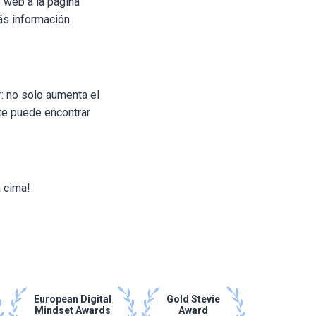
o web a la página
más información
r: no solo aumenta el
te puede encontrar
a cima!
European Digital
Gold Stevie
Mindset Awards
Award