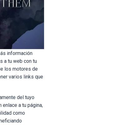
más información
es a tu web con tu
de los motores de
ner varios links que
iamente del tuyo
n enlace a tu página
,
bilidad como
eneficiando