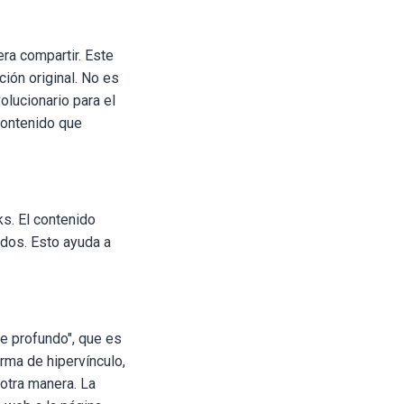
era compartir
. Este
ión original. No es
lucionario para el
 contenido que
ks.
El contenido
dos. Esto ayuda a
ce profundo", que es
rma de hipervínculo,
 otra manera
. La