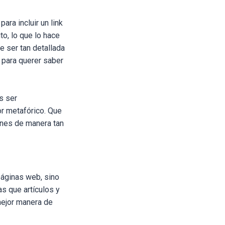
ara incluir un link
to, lo que lo hace
e ser tan detallada
 para querer saber
s ser
or metafórico
. Que
iones de manera tan
páginas web, sino
las que
artículos y
mejor manera de