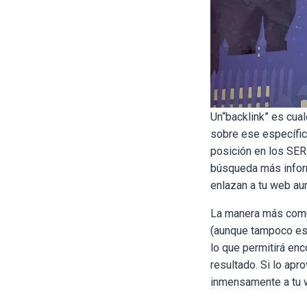
Un
“backlink” es cua
sobre ese específico
posición en los SER
búsqueda más inform
enlazan a tu web au
La manera más común
(aunque tampoco es
lo que permitirá enc
resultado. Si lo apr
inmensamente a tu 