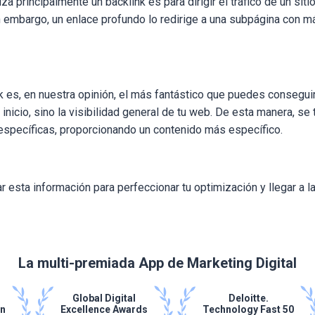
za principalmente un backlink es para dirigir el tráfico de un siti
in embargo, un enlace profundo lo redirige a una subpágina con 
k es, en nuestra opinión, el más fantástico que puedes consegui
inicio, sino la visibilidad general de tu web.
De esta manera, se 
specíficas, proporcionando un contenido más específico
.
ar esta información para perfeccionar tu optimización y llegar a l
La multi-premiada App de Marketing Digital
Global Digital
Deloitte.
on
Excellence Awards
Technology Fast 50