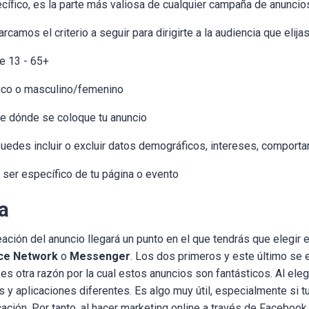
ífico, es la parte más valiosa de cualquier campaña de anunci
rcamos el criterio a seguir para dirigirte a la audiencia que elijas
e 13 - 65+
fico o masculino/femenino
e dónde se coloque tu anuncio
puedes incluir o excluir datos demográficos, intereses, comporta
 ser específico de tu página o evento
a
ación del anuncio llegará un punto en el que tendrás que elegir 
nce Network
o
Messenger
. Los dos primeros y este último se 
s otra razón por la cual estos anuncios son fantásticos. Al elegi
 y aplicaciones diferentes. Es algo muy útil, especialmente si 
ación. Por tanto, al hacer marketing online a través de Facebook