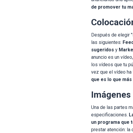
de promover tu ma
Colocació
Después de elegir "
las siguientes:
Feed
sugeridos
y
Marke
anuncio es un vídeo,
los vídeos que tu p
vez que el vídeo ha 
que es lo que más u
Imágenes
Una de las partes m
especificaciones.
L
un programa que te
prestar atención: la 