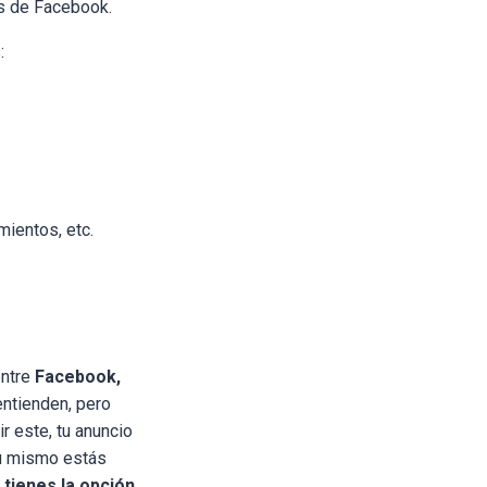
os de Facebook.
:
mientos, etc.
entre
Facebook,
entienden, pero
r este, tu anuncio
tu mismo estás
,
tienes la opción