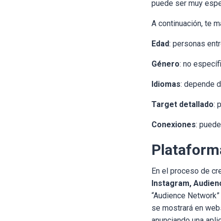
puede ser muy espec
A continuación, te ma
Edad
:
personas entr
Género
: no especí
Idiomas
: depende d
Target detallado
: 
Conexiones
: puede
Plataform
En el proceso de cre
Instagram, Audie
“Audience Network” e
se mostrará en webs
anunciando una aplic