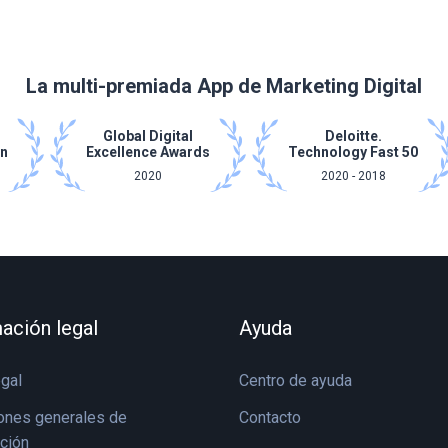
La multi-premiada App de Marketing Digital
Global Digital
Deloitte.
on
Excellence Awards
Technology Fast 50
2020
2020 - 2018
ación legal
Ayuda
egal
Centro de ayuda
ones generales de
Contacto
ación