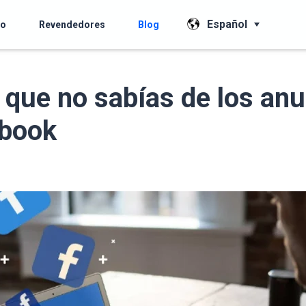
Español
io
Revendedores
Blog
 que no sabías de los an
ebook