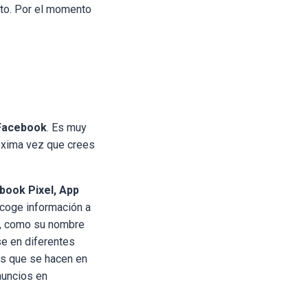
xto. Por el momento
 Facebook
. Es muy
róxima vez que crees
book Pixel, App
ecoge información a
ts, como su nombre
se en diferentes
nes que se hacen en
nuncios en