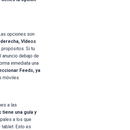
 Las opciones son
 derecha, Vídeos
 propósitos. Si tu
el anuncio debajo de
forma inmediata una
eccionar Feeds, ya
s móviles.
es a las
 tiene una guía y
ipales a los que
y tablet. Esto es