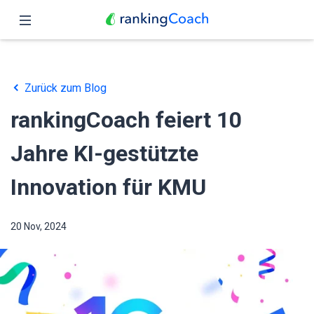
Schließen
Übersicht
Zurück zum Blog
Funktionen
rankingCoach feiert 10
Preise
Jahre KI-gestützte
Partner
Innovation für KMU
Blog
20 Nov, 2024
Deutsch