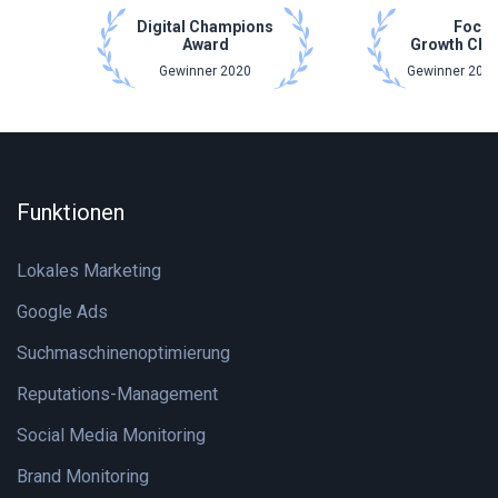
Digital Champions
Focu
Award
Growth Cha
Gewinner 2020
Gewinner 2021
Funktionen
Lokales Marketing
Google Ads
Suchmaschinenoptimierung
Reputations-Management
Social Media Monitoring
Brand Monitoring